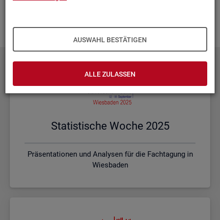
Ihnen vor Ort? Rufen Sie un­se­re
Kon­takt­da­ten
auf und spre­
chen mit uns! Gerne stim­men wir mit Ihnen die kon­kre­ten In­
hal­te und ein pas­sen­des For­mat ab.
AUSWAHL BESTÄTIGEN
ALLE ZULASSEN
Sta­tis­ti­sche Woche 2025
Präsentationen und Analysen für die Fachtagung in
Wiesbaden