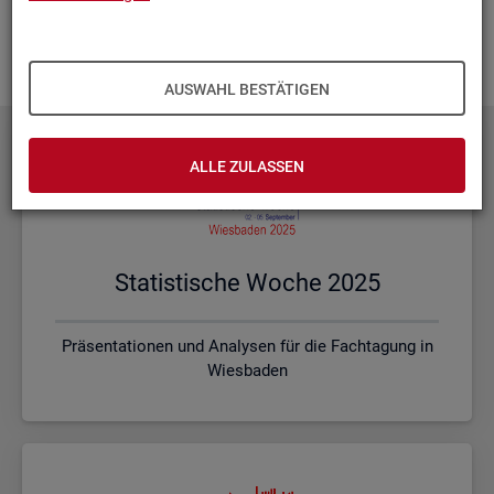
Ihnen vor Ort? Rufen Sie un­se­re
Kon­takt­da­ten
auf und spre­
chen mit uns! Gerne stim­men wir mit Ihnen die kon­kre­ten In­
hal­te und ein pas­sen­des For­mat ab.
AUSWAHL BESTÄTIGEN
ALLE ZULASSEN
Sta­tis­ti­sche Woche 2025
Präsentationen und Analysen für die Fachtagung in
Wiesbaden