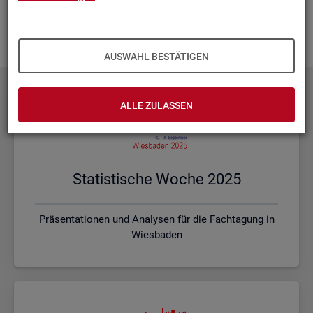
Ihnen vor Ort? Rufen Sie un­se­re
Kon­takt­da­ten
auf und spre­
chen mit uns! Gerne stim­men wir mit Ihnen die kon­kre­ten In­
hal­te und ein pas­sen­des For­mat ab.
AUSWAHL BESTÄTIGEN
ALLE ZULASSEN
Sta­tis­ti­sche Woche 2025
Präsentationen und Analysen für die Fachtagung in
Wiesbaden