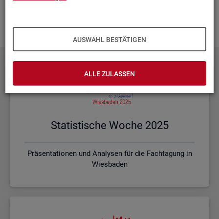
Ihnen vor Ort? Rufen Sie un­se­re
Kon­takt­da­ten
auf und spre­
chen mit uns! Gerne stim­men wir mit Ihnen die kon­kre­ten In­
hal­te und ein pas­sen­des For­mat ab.
AUSWAHL BESTÄTIGEN
ALLE ZULASSEN
Sta­tis­ti­sche Woche 2025
Präsentationen und Analysen für die Fachtagung in
Wiesbaden