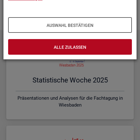
Ihnen vor Ort? Rufen Sie un­se­re
Kon­takt­da­ten
auf und spre­
chen mit uns! Gerne stim­men wir mit Ihnen die kon­kre­ten In­
hal­te und ein pas­sen­des For­mat ab.
AUSWAHL BESTÄTIGEN
ALLE ZULASSEN
Sta­tis­ti­sche Woche 2025
Präsentationen und Analysen für die Fachtagung in
Wiesbaden