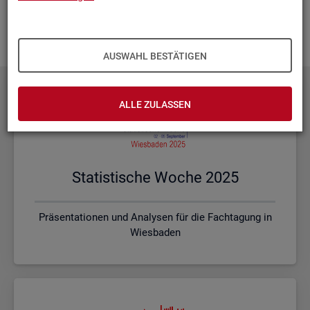
Ihnen vor Ort? Rufen Sie un­se­re
Kon­takt­da­ten
auf und spre­
chen mit uns! Gerne stim­men wir mit Ihnen die kon­kre­ten In­
hal­te und ein pas­sen­des For­mat ab.
AUSWAHL BESTÄTIGEN
ALLE ZULASSEN
Sta­tis­ti­sche Woche 2025
Präsentationen und Analysen für die Fachtagung in
Wiesbaden