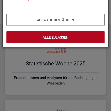
Ihnen vor Ort? Rufen Sie un­se­re
Kon­takt­da­ten
auf und spre­
chen mit uns! Gerne stim­men wir mit Ihnen die kon­kre­ten In­
hal­te und ein pas­sen­des For­mat ab.
AUSWAHL BESTÄTIGEN
ALLE ZULASSEN
Sta­tis­ti­sche Woche 2025
Präsentationen und Analysen für die Fachtagung in
Wiesbaden