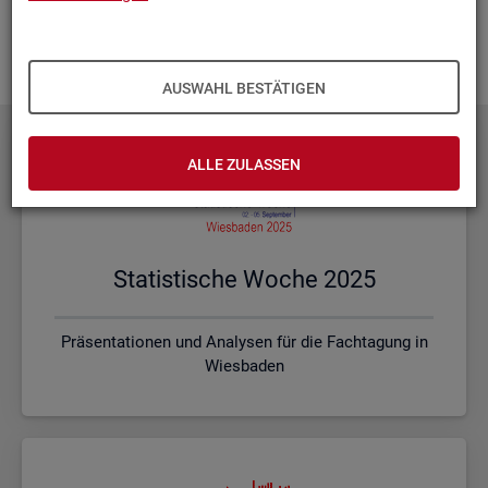
Ihnen vor Ort? Rufen Sie un­se­re
Kon­takt­da­ten
auf und spre­
chen mit uns! Gerne stim­men wir mit Ihnen die kon­kre­ten In­
hal­te und ein pas­sen­des For­mat ab.
AUSWAHL BESTÄTIGEN
ALLE ZULASSEN
Sta­tis­ti­sche Woche 2025
Präsentationen und Analysen für die Fachtagung in
Wiesbaden