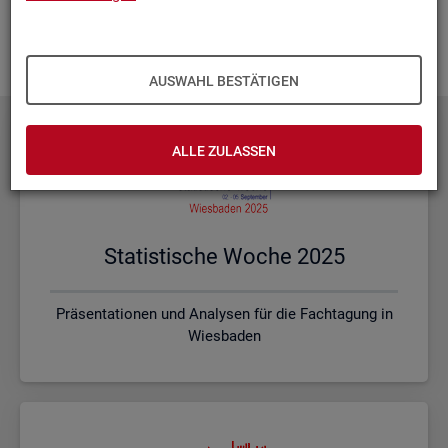
Ihnen vor Ort? Rufen Sie un­se­re
Kon­takt­da­ten
auf und spre­
chen mit uns! Gerne stim­men wir mit Ihnen die kon­kre­ten In­
hal­te und ein pas­sen­des For­mat ab.
AUSWAHL BESTÄTIGEN
ALLE ZULASSEN
Sta­tis­ti­sche Woche 2025
Präsentationen und Analysen für die Fachtagung in
Wiesbaden