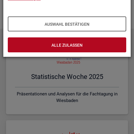
Ihnen vor Ort? Rufen Sie un­se­re
Kon­takt­da­ten
auf und spre­
chen mit uns! Gerne stim­men wir mit Ihnen die kon­kre­ten In­
hal­te und ein pas­sen­des For­mat ab.
AUSWAHL BESTÄTIGEN
ALLE ZULASSEN
Sta­tis­ti­sche Woche 2025
Präsentationen und Analysen für die Fachtagung in
Wiesbaden