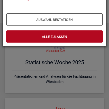
Ihnen vor Ort? Rufen Sie un­se­re
Kon­takt­da­ten
auf und spre­
chen mit uns! Gerne stim­men wir mit Ihnen die kon­kre­ten In­
hal­te und ein pas­sen­des For­mat ab.
AUSWAHL BESTÄTIGEN
ALLE ZULASSEN
Sta­tis­ti­sche Woche 2025
Präsentationen und Analysen für die Fachtagung in
Wiesbaden