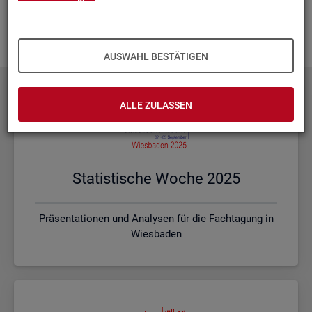
Ihnen vor Ort? Rufen Sie un­se­re
Kon­takt­da­ten
auf und spre­
chen mit uns! Gerne stim­men wir mit Ihnen die kon­kre­ten In­
hal­te und ein pas­sen­des For­mat ab.
AUSWAHL BESTÄTIGEN
ALLE ZULASSEN
Sta­tis­ti­sche Woche 2025
Präsentationen und Analysen für die Fachtagung in
Wiesbaden