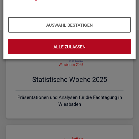
Ihnen vor Ort? Rufen Sie un­se­re
Kon­takt­da­ten
auf und spre­
chen mit uns! Gerne stim­men wir mit Ihnen die kon­kre­ten In­
hal­te und ein pas­sen­des For­mat ab.
AUSWAHL BESTÄTIGEN
ALLE ZULASSEN
Sta­tis­ti­sche Woche 2025
Präsentationen und Analysen für die Fachtagung in
Wiesbaden