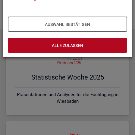
Ihnen vor Ort? Rufen Sie un­se­re
Kon­takt­da­ten
auf und spre­
chen mit uns! Gerne stim­men wir mit Ihnen die kon­kre­ten In­
hal­te und ein pas­sen­des For­mat ab.
AUSWAHL BESTÄTIGEN
ALLE ZULASSEN
Sta­tis­ti­sche Woche 2025
Präsentationen und Analysen für die Fachtagung in
Wiesbaden