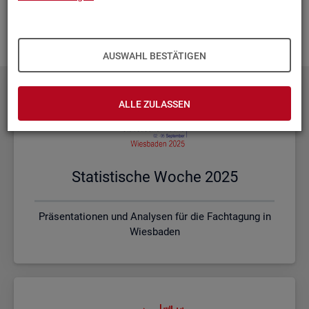
Ihnen vor Ort? Rufen Sie un­se­re
Kon­takt­da­ten
auf und spre­
chen mit uns! Gerne stim­men wir mit Ihnen die kon­kre­ten In­
hal­te und ein pas­sen­des For­mat ab.
AUSWAHL BESTÄTIGEN
ALLE ZULASSEN
Sta­tis­ti­sche Woche 2025
Präsentationen und Analysen für die Fachtagung in
Wiesbaden