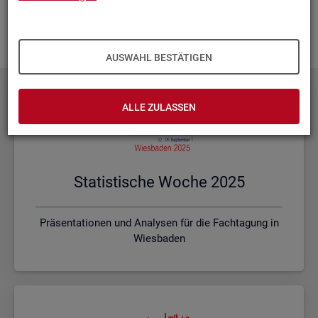
Ihnen vor Ort? Rufen Sie un­se­re
Kon­takt­da­ten
auf und spre­
chen mit uns! Gerne stim­men wir mit Ihnen die kon­kre­ten In­
hal­te und ein pas­sen­des For­mat ab.
AUSWAHL BESTÄTIGEN
ALLE ZULASSEN
Sta­tis­ti­sche Woche 2025
Präsentationen und Analysen für die Fachtagung in
Wiesbaden