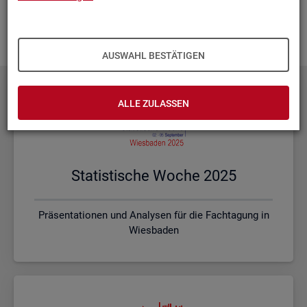
Ihnen vor Ort? Rufen Sie un­se­re
Kon­takt­da­ten
auf und spre­
chen mit uns! Gerne stim­men wir mit Ihnen die kon­kre­ten In­
hal­te und ein pas­sen­des For­mat ab.
AUSWAHL BESTÄTIGEN
ALLE ZULASSEN
Sta­tis­ti­sche Woche 2025
Präsentationen und Analysen für die Fachtagung in
Wiesbaden