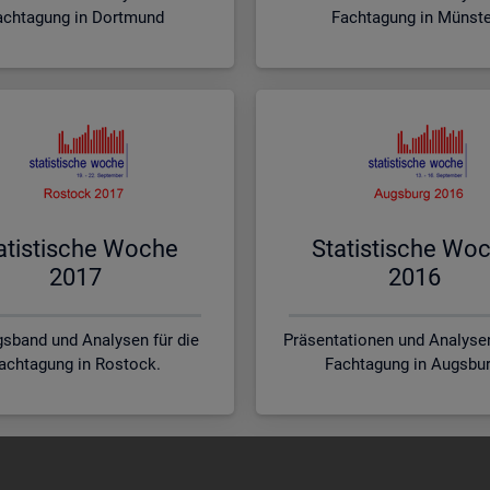
achtagung in Dortmund
Fachtagung in Münst
a­tis­ti­sche Woche
Sta­tis­ti­sche Wo
2017
2016
sband und Analysen für die
Präsentationen und Analysen
achtagung in Rostock.
Fachtagung in Augsbur