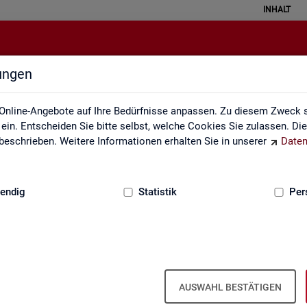
INHALT
lungen
Statistik angewendet
Online-Angebote auf Ihre Bedürfnisse anpassen. Zu diesem Zweck s
in. Entscheiden Sie bitte selbst, welche Cookies Sie zulassen. Di
eschrieben. Weitere Informationen erhalten Sie in unserer
Daten
:
GRUNDLAGEN
endig
Statistik
Per
Sta­tis­tik an­ge­wen­det
AUSWAHL BESTÄTIGEN
 the­men­spe­zi­fi­scher Fra­ge­stel­lun­gen. Die Ana­ly­se­er­geb­nis­se prä­s