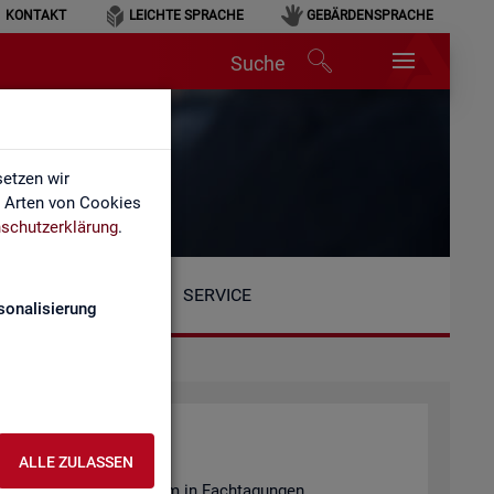
KONTAKT
LEICHTE SPRACHE
GEBÄRDENSPRACHE
Suche
etzen wir
e Arten von Cookies
schutzerklärung
.
SERVICE
sonalisierung
ALLE ZULASSEN
en­tie­ren wir unter an­de­rem in Fach­ta­gun­gen.