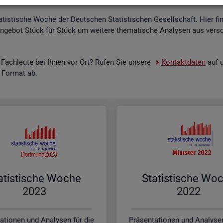
a­tis­ti­sche Woche der Deut­schen Sta­tis­ti­schen Ge­sell­schaft. Hier fi
n­ge­bot Stück für Stück um wei­te­re the­ma­ti­sche Ana­ly­sen aus ver­sc
 Fach­leu­te bei Ihnen vor Ort? Rufen Sie un­se­re
Kon­takt­da­ten
auf u
s For­mat ab.
a­tis­ti­sche Woche
Sta­tis­ti­sche Wo
2023
2022
ationen und Analysen für die
Präsentationen und Analysen