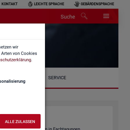
KONTAKT
LEICHTE SPRACHE
GEBÄRDENSPRACHE
Suche
etzen wir
e Arten von Cookies
schutzerklärung
.
SERVICE
sonalisierung
ALLE ZULASSEN
en­tie­ren wir unter an­de­rem in Fach­ta­gun­gen.