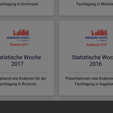
achtagung in Dortmund
Fachtagung in Münst
a­tis­ti­sche Woche
Sta­tis­ti­sche Wo
2017
2016
sband und Analysen für die
Präsentationen und Analysen
achtagung in Rostock.
Fachtagung in Augsbur