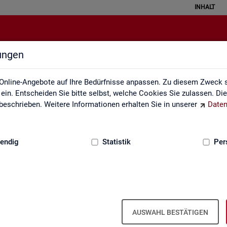
INHALT
lungen
Statistik angewendet
Online-Angebote auf Ihre Bedürfnisse anpassen. Zu diesem Zweck s
in. Entscheiden Sie bitte selbst, welche Cookies Sie zulassen. Di
eschrieben. Weitere Informationen erhalten Sie in unserer
Daten
:
GRUNDLAGEN
endig
Statistik
Per
Sta­tis­tik an­ge­wen­det
AUSWAHL BESTÄTIGEN
 the­men­spe­zi­fi­scher Fra­ge­stel­lun­gen. Die Ana­ly­se­er­geb­nis­se prä­s