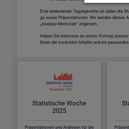
Eine be­deu­ten­de Ta­gungs­rei­he ist dabei die St
ge sowie Prä­sen­ta­tio­nen. Wir wer­den die­ses A
„Ana­ly­se-Werk­statt“ er­gän­zen.
Haben Sie In­ter­es­se an einem Vor­trag un­se­rer
Ihnen die kon­kre­ten In­hal­te und ein pas­sen­de
Sta­tis­ti­sche Woche
St
2025
Präsentationen und Analysen für die
Präsent