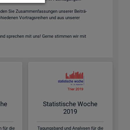
n­den Sie Zu­sam­men­fas­sun­gen un­se­rer Bei­trä­
hie­de­nen Vor­trags­rei­hen und aus un­se­rer
nd spre­chen mit uns! Gerne stim­men wir mit
che
Sta­tis­ti­sche Woche
2019
 für die
Tagungsband und Analysen für die