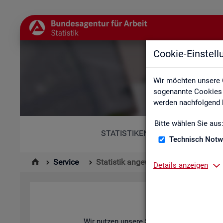
Cookie-Einstel
Wir möchten unsere 
sogenannte Cookies e
werden nachfolgend b
Bitte wählen Sie aus
STATISTIKEN
Technisch Notw
Service
Statistik angewendet
Details anzeigen
Wir nut­zen un­se­re Sta­tis­ti­ken zur Ana­ly­se