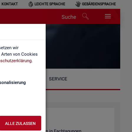
KONTAKT
LEICHTE SPRACHE
GEBÄRDENSPRACHE
Suche
etzen wir
e Arten von Cookies
schutzerklärung
.
SERVICE
sonalisierung
ALLE ZULASSEN
en­tie­ren wir unter an­de­rem in Fach­ta­gun­gen.