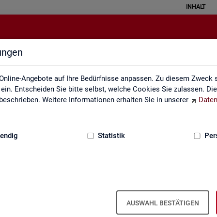
INHALT
lungen
Statistik angewendet
Online-Angebote auf Ihre Bedürfnisse anpassen. Zu diesem Zweck s
in. Entscheiden Sie bitte selbst, welche Cookies Sie zulassen. Di
eschrieben. Weitere Informationen erhalten Sie in unserer
Daten
:
GRUNDLAGEN
endig
Statistik
Per
Sta­tis­tik an­ge­wen­det
AUSWAHL BESTÄTIGEN
 the­men­spe­zi­fi­scher Fra­ge­stel­lun­gen. Die Ana­ly­se­er­geb­nis­se prä­s