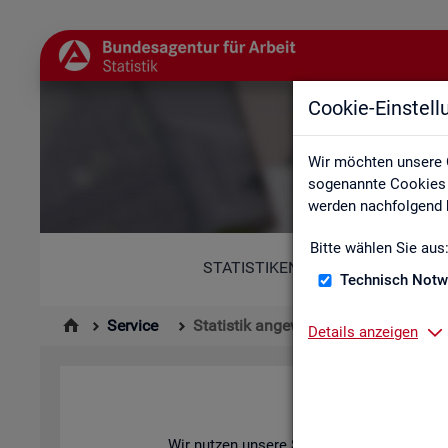
Cookie-Einstel
Wir möchten unsere 
sogenannte Cookies e
werden nachfolgend b
Bitte wählen Sie aus
STATISTIKEN
Technisch Notw
Service
Statistik angewendet
Details anzeigen
Wir nut­zen un­se­re Sta­tis­ti­ken zur Ana­ly­se