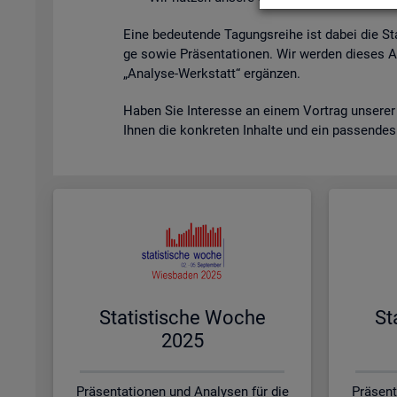
Eine be­deu­ten­de Ta­gungs­rei­he ist dabei die St
ge sowie Prä­sen­ta­tio­nen. Wir wer­den die­ses A
„Ana­ly­se-Werk­statt“ er­gän­zen.
Haben Sie In­ter­es­se an einem Vor­trag un­se­rer
Ihnen die kon­kre­ten In­hal­te und ein pas­sen­de
Sta­tis­ti­sche Woche
St
2025
Präsentationen und Analysen für die
Präsent