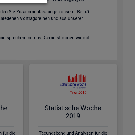
n­den Sie Zu­sam­men­fas­sun­gen un­se­rer Bei­trä­
hie­de­nen Vor­trags­rei­hen und aus un­se­rer
nd spre­chen mit uns! Gerne stim­men wir mit
che
Sta­tis­ti­sche Woche
2019
 für die
Tagungsband und Analysen für die