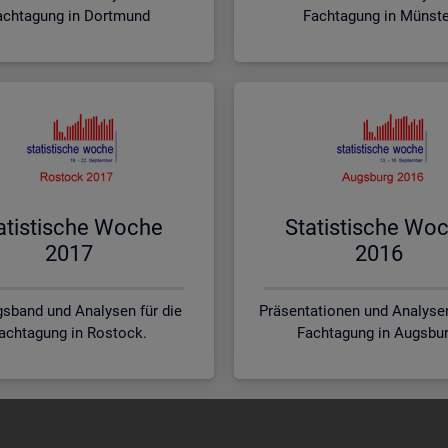
achtagung in Dortmund
Fachtagung in Münst
a­tis­ti­sche Woche
Sta­tis­ti­sche Wo
2017
2016
sband und Analysen für die
Präsentationen und Analysen
achtagung in Rostock.
Fachtagung in Augsbur