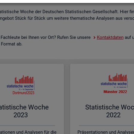
a­tis­ti­sche Woche der Deut­schen Sta­tis­ti­schen Ge­sell­schaft. Hier fi
n­ge­bot Stück für Stück um wei­te­re the­ma­ti­sche Ana­ly­sen aus ver­sc
 Fach­leu­te bei Ihnen vor Ort? Rufen Sie un­se­re
Kon­takt­da­ten
auf u
s For­mat ab.
a­tis­ti­sche Woche
Sta­tis­ti­sche Wo
2023
2022
ationen und Analysen für die
Präsentationen und Analysen