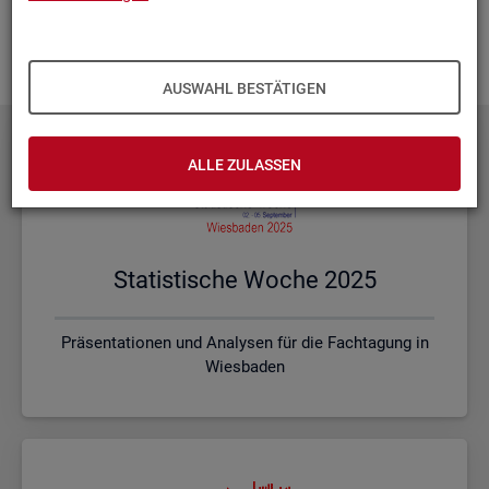
Ihnen vor Ort? Rufen Sie un­se­re
Kon­takt­da­ten
auf und spre­
chen mit uns! Gerne stim­men wir mit Ihnen die kon­kre­ten In­
hal­te und ein pas­sen­des For­mat ab.
AUSWAHL BESTÄTIGEN
ALLE ZULASSEN
Sta­tis­ti­sche Woche 2025
Präsentationen und Analysen für die Fachtagung in
Wiesbaden