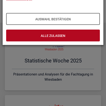
Ihnen vor Ort? Rufen Sie un­se­re
Kon­takt­da­ten
auf und spre­
chen mit uns! Gerne stim­men wir mit Ihnen die kon­kre­ten In­
hal­te und ein pas­sen­des For­mat ab.
AUSWAHL BESTÄTIGEN
ALLE ZULASSEN
Sta­tis­ti­sche Woche 2025
Präsentationen und Analysen für die Fachtagung in
Wiesbaden