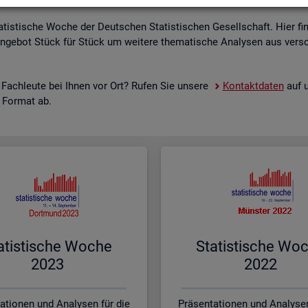
a­tis­ti­sche Woche der Deut­schen Sta­tis­ti­schen Ge­sell­schaft. Hier fi
n­ge­bot Stück für Stück um wei­te­re the­ma­ti­sche Ana­ly­sen aus ver­sc
 Fach­leu­te bei Ihnen vor Ort? Rufen Sie un­se­re
Kon­takt­da­ten
auf u
s For­mat ab.
a­tis­ti­sche Woche
Sta­tis­ti­sche Wo
2023
2022
ationen und Analysen für die
Präsentationen und Analysen