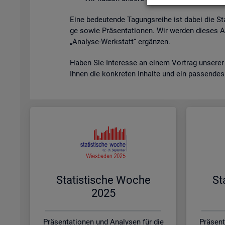
Eine be­deu­ten­de Ta­gungs­rei­he ist dabei die St
ge sowie Prä­sen­ta­tio­nen. Wir wer­den die­ses A
„Ana­ly­se-Werk­statt“ er­gän­zen.
Haben Sie In­ter­es­se an einem Vor­trag un­se­rer
Ihnen die kon­kre­ten In­hal­te und ein pas­sen­de
Sta­tis­ti­sche Woche
St
2025
Präsentationen und Analysen für die
Präsent