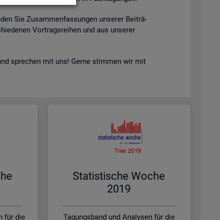
n­den Sie Zu­sam­men­fas­sun­gen un­se­rer Bei­trä­
hie­de­nen Vor­trags­rei­hen und aus un­se­rer
nd spre­chen mit uns! Gerne stim­men wir mit
che
Sta­tis­ti­sche Woche
2019
 für die
Tagungsband und Analysen für die