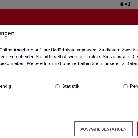
INHALT
lungen
Statistik angewendet
Online-Angebote auf Ihre Bedürfnisse anpassen. Zu diesem Zweck s
in. Entscheiden Sie bitte selbst, welche Cookies Sie zulassen. Di
eschrieben. Weitere Informationen erhalten Sie in unserer
Daten
:
GRUNDLAGEN
endig
Statistik
Per
Sta­tis­tik an­ge­wen­det
AUSWAHL BESTÄTIGEN
 the­men­spe­zi­fi­scher Fra­ge­stel­lun­gen. Die Ana­ly­se­er­geb­nis­se prä­s