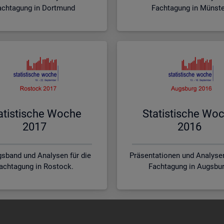
achtagung in Dortmund
Fachtagung in Münst
a­tis­ti­sche Woche
Sta­tis­ti­sche Wo
2017
2016
sband und Analysen für die
Präsentationen und Analysen
achtagung in Rostock.
Fachtagung in Augsbur