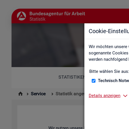
Cookie-Einstel
Wir möchten unsere 
sogenannte Cookies e
werden nachfolgend b
Bitte wählen Sie aus
STATISTIKEN
Technisch Notw
Service
Statistik angewendet
Details anzeigen
Wir nut­zen un­se­re Sta­tis­ti­ken zur Ana­ly­se