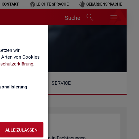
KONTAKT
LEICHTE SPRACHE
GEBÄRDENSPRACHE
Suche
etzen wir
e Arten von Cookies
schutzerklärung
.
SERVICE
sonalisierung
ALLE ZULASSEN
en­tie­ren wir unter an­de­rem in Fach­ta­gun­gen.