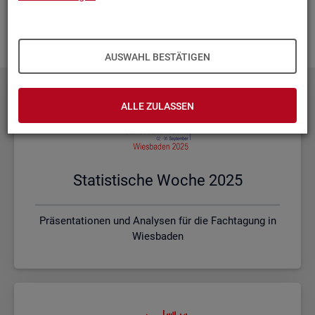
Ihnen vor Ort? Rufen Sie un­se­re
Kon­takt­da­ten
auf und spre­
chen mit uns! Gerne stim­men wir mit Ihnen die kon­kre­ten In­
hal­te und ein pas­sen­des For­mat ab.
AUSWAHL BESTÄTIGEN
ALLE ZULASSEN
Sta­tis­ti­sche Woche 2025
Präsentationen und Analysen für die Fachtagung in
Wiesbaden