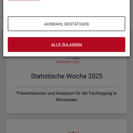
Ihnen vor Ort? Rufen Sie un­se­re
Kon­takt­da­ten
auf und spre­
chen mit uns! Gerne stim­men wir mit Ihnen die kon­kre­ten In­
hal­te und ein pas­sen­des For­mat ab.
AUSWAHL BESTÄTIGEN
ALLE ZULASSEN
Sta­tis­ti­sche Woche 2025
Präsentationen und Analysen für die Fachtagung in
Wiesbaden