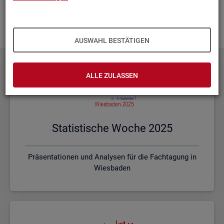
Ihnen vor Ort? Rufen Sie un­se­re
Kon­takt­da­ten
auf und spre­
chen mit uns! Gerne stim­men wir mit Ihnen die kon­kre­ten In­
hal­te und ein pas­sen­des For­mat ab.
AUSWAHL BESTÄTIGEN
ALLE ZULASSEN
Sta­tis­ti­sche Woche 2025
Präsentationen und Analysen für die Fachtagung in
Wiesbaden