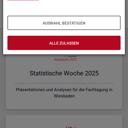
Ihnen vor Ort? Rufen Sie un­se­re
Kon­takt­da­ten
auf und spre­
chen mit uns! Gerne stim­men wir mit Ihnen die kon­kre­ten In­
hal­te und ein pas­sen­des For­mat ab.
AUSWAHL BESTÄTIGEN
ALLE ZULASSEN
Sta­tis­ti­sche Woche 2025
Präsentationen und Analysen für die Fachtagung in
Wiesbaden