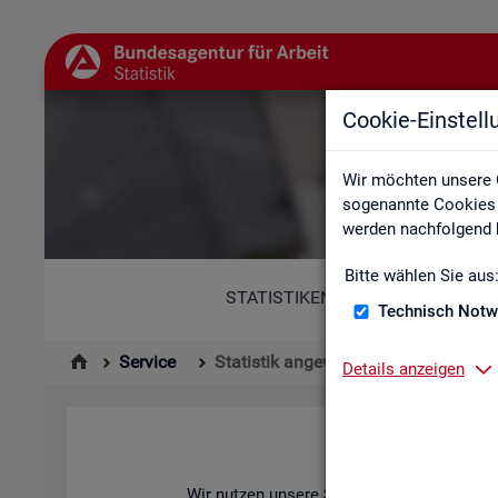
Cookie-Einstel
Wir möchten unsere 
sogenannte Cookies e
werden nachfolgend b
Bitte wählen Sie aus
STATISTIKEN
Technisch Notw
Service
Statistik angewendet
Details anzeigen
Wir nut­zen un­se­re Sta­tis­ti­ken zur Ana­ly­se