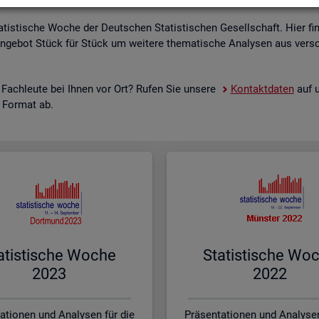
a­tis­ti­sche Woche der Deut­schen Sta­tis­ti­schen Ge­sell­schaft. Hier fi
n­ge­bot Stück für Stück um wei­te­re the­ma­ti­sche Ana­ly­sen aus ver­sc
 Fach­leu­te bei Ihnen vor Ort? Rufen Sie un­se­re
Kon­takt­da­ten
auf u
s For­mat ab.
a­tis­ti­sche Woche
Sta­tis­ti­sche Wo
2023
2022
ationen und Analysen für die
Präsentationen und Analysen