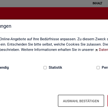
INHALT
lungen
Statistik angewendet
Online-Angebote auf Ihre Bedürfnisse anpassen. Zu diesem Zweck s
in. Entscheiden Sie bitte selbst, welche Cookies Sie zulassen. Di
eschrieben. Weitere Informationen erhalten Sie in unserer
Daten
:
GRUNDLAGEN
endig
Statistik
Per
Sta­tis­tik an­ge­wen­det
AUSWAHL BESTÄTIGEN
 the­men­spe­zi­fi­scher Fra­ge­stel­lun­gen. Die Ana­ly­se­er­geb­nis­se prä­s