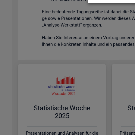
Eine be­deu­ten­de Ta­gungs­rei­he ist dabei die St
ge sowie Prä­sen­ta­tio­nen. Wir wer­den die­ses A
„Ana­ly­se-Werk­statt“ er­gän­zen.
Haben Sie In­ter­es­se an einem Vor­trag un­se­rer
Ihnen die kon­kre­ten In­hal­te und ein pas­sen­de
Sta­tis­ti­sche Woche
St
2025
Präsentationen und Analysen für die
Präsent