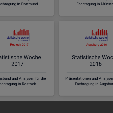
achtagung in Dortmund
Fachtagung in Münst
a­tis­ti­sche Woche
Sta­tis­ti­sche Wo
2017
2016
sband und Analysen für die
Präsentationen und Analysen
achtagung in Rostock.
Fachtagung in Augsbur