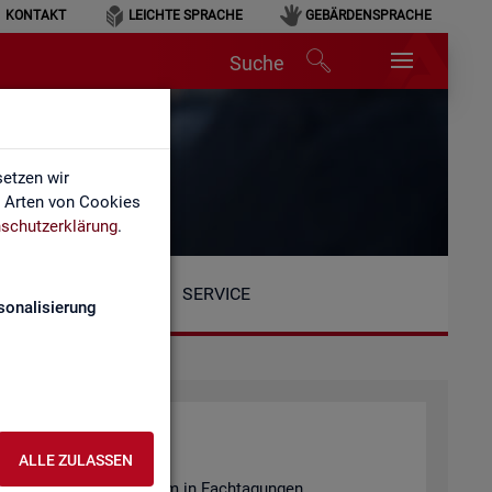
KONTAKT
LEICHTE SPRACHE
GEBÄRDENSPRACHE
Suche
etzen wir
e Arten von Cookies
schutzerklärung
.
SERVICE
sonalisierung
ALLE ZULASSEN
en­tie­ren wir unter an­de­rem in Fach­ta­gun­gen.