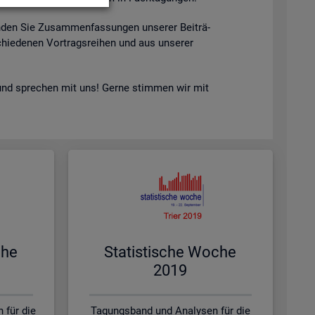
n­den Sie Zu­sam­men­fas­sun­gen un­se­rer Bei­trä­
hie­de­nen Vor­trags­rei­hen und aus un­se­rer
nd spre­chen mit uns! Gerne stim­men wir mit
che
Sta­tis­ti­sche Woche
2019
 für die
Tagungsband und Analysen für die