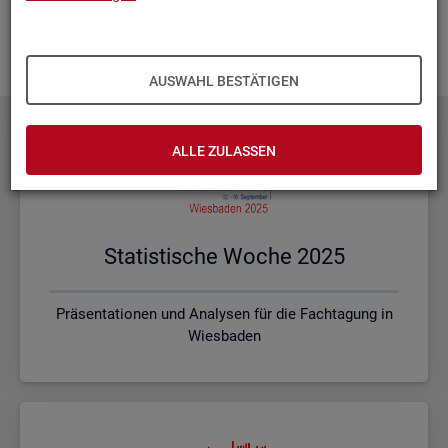
Ihnen vor Ort? Rufen Sie un­se­re
Kon­takt­da­ten
auf und spre­
chen mit uns! Gerne stim­men wir mit Ihnen die kon­kre­ten In­
hal­te und ein pas­sen­des For­mat ab.
AUSWAHL BESTÄTIGEN
ALLE ZULASSEN
Sta­tis­ti­sche Woche 2025
Präsentationen und Analysen für die Fachtagung in
Wiesbaden