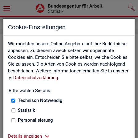
Service
Statistik angewendet
Cookie-Einstellungen
Sta­tis­tik an­ge­wen­det
Wir möchten unsere Online-Angebote auf Ihre Bedürfnisse
anpassen. Zu diesem Zweck setzen wir sogenannte
Cookies ein. Entscheiden Sie bitte selbst, welche Cookies
Wir nut­zen un­se­re Sta­tis­ti­ken zur Ana­ly­se the­men­spe­zi­fi­
Sie zulassen. Die Arten von Cookies werden nachfolgend
scher Fra­ge­stel­lun­gen. Die Ana­ly­se­er­geb­nis­se prä­sen­tie­ren
beschrieben. Weitere Informationen erhalten Sie in unserer
wir unter an­de­rem in Fach­ta­gun­gen.
Datenschutzerklärung
.
Eine be­deu­ten­de Ta­gungs­rei­he ist dabei die Sta­tis­ti­sche
Bitte wählen Sie aus:
Woche der Deut­schen Sta­tis­ti­schen Ge­sell­schaft. Hier fin­den
Sie Zu­sam­men­fas­sun­gen un­se­rer Bei­trä­ge sowie Prä­sen­ta­
Technisch Notwendig
tio­nen. Wir wer­den die­ses An­ge­bot Stück für Stück um wei­te­
Statistik
re the­ma­ti­sche Ana­ly­sen aus ver­schie­de­nen Vor­trags­rei­hen
und aus un­se­rer „Ana­ly­se-Werk­statt“ er­gän­zen.
Personalisierung
Haben Sie In­ter­es­se an einem Vor­trag un­se­rer Fach­leu­te bei
Details anzeigen