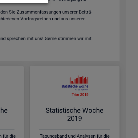
n­den Sie Zu­sam­men­fas­sun­gen un­se­rer Bei­trä­
hie­de­nen Vor­trags­rei­hen und aus un­se­rer
nd spre­chen mit uns! Gerne stim­men wir mit
che
Sta­tis­ti­sche Woche
2019
 für die
Tagungsband und Analysen für die