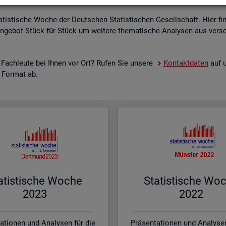
a­tis­ti­sche Woche der Deut­schen Sta­tis­ti­schen Ge­sell­schaft. Hier fi
n­ge­bot Stück für Stück um wei­te­re the­ma­ti­sche Ana­ly­sen aus ver­sc
 Fach­leu­te bei Ihnen vor Ort? Rufen Sie un­se­re
Kon­takt­da­ten
auf u
s For­mat ab.
a­tis­ti­sche Woche
Sta­tis­ti­sche Wo
2023
2022
ationen und Analysen für die
Präsentationen und Analysen