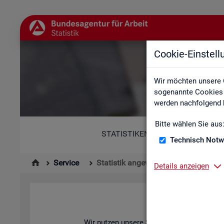
Cookie-Einstel
Wir möchten unsere 
sogenannte Cookies e
werden nachfolgend b
Bitte wählen Sie aus
STATISTIKEN
Technisch Notw
Service
Statistik angewendet
Details anzeigen
Wir nut­zen un­se­re Sta­tis­ti­ken zur Ana­ly­se