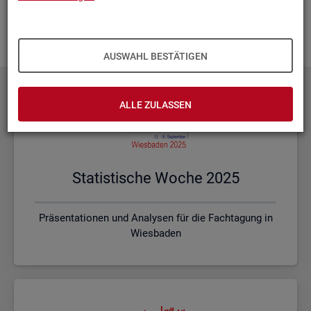
Ihnen vor Ort? Rufen Sie un­se­re
Kon­takt­da­ten
auf und spre­
chen mit uns! Gerne stim­men wir mit Ihnen die kon­kre­ten In­
hal­te und ein pas­sen­des For­mat ab.
AUSWAHL BESTÄTIGEN
ALLE ZULASSEN
Sta­tis­ti­sche Woche 2025
Präsentationen und Analysen für die Fachtagung in
Wiesbaden