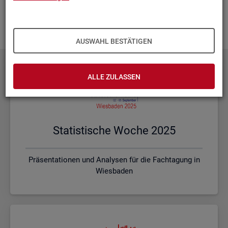
Ihnen vor Ort? Rufen Sie un­se­re
Kon­takt­da­ten
auf und spre­
chen mit uns! Gerne stim­men wir mit Ihnen die kon­kre­ten In­
hal­te und ein pas­sen­des For­mat ab.
AUSWAHL BESTÄTIGEN
ALLE ZULASSEN
Sta­tis­ti­sche Woche 2025
Präsentationen und Analysen für die Fachtagung in
Wiesbaden