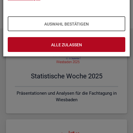
Ihnen vor Ort? Rufen Sie un­se­re
Kon­takt­da­ten
auf und spre­
chen mit uns! Gerne stim­men wir mit Ihnen die kon­kre­ten In­
hal­te und ein pas­sen­des For­mat ab.
AUSWAHL BESTÄTIGEN
ALLE ZULASSEN
Sta­tis­ti­sche Woche 2025
Präsentationen und Analysen für die Fachtagung in
Wiesbaden