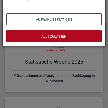
Ihnen vor Ort? Rufen Sie un­se­re
Kon­takt­da­ten
auf und spre­
chen mit uns! Gerne stim­men wir mit Ihnen die kon­kre­ten In­
hal­te und ein pas­sen­des For­mat ab.
AUSWAHL BESTÄTIGEN
ALLE ZULASSEN
Sta­tis­ti­sche Woche 2025
Präsentationen und Analysen für die Fachtagung in
Wiesbaden