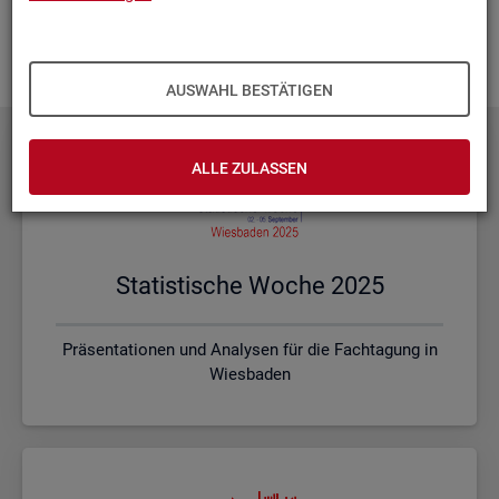
Ihnen vor Ort? Rufen Sie un­se­re
Kon­takt­da­ten
auf und spre­
chen mit uns! Gerne stim­men wir mit Ihnen die kon­kre­ten In­
hal­te und ein pas­sen­des For­mat ab.
AUSWAHL BESTÄTIGEN
ALLE ZULASSEN
Sta­tis­ti­sche Woche 2025
Präsentationen und Analysen für die Fachtagung in
Wiesbaden