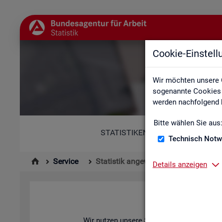
Cookie-Einstel
Wir möchten unsere 
sogenannte Cookies e
werden nachfolgend b
Bitte wählen Sie aus
STATISTIKEN
Technisch Notw
Service
Statistik angewendet
Details anzeigen
Wir nut­zen un­se­re Sta­tis­ti­ken zur Ana­ly­se