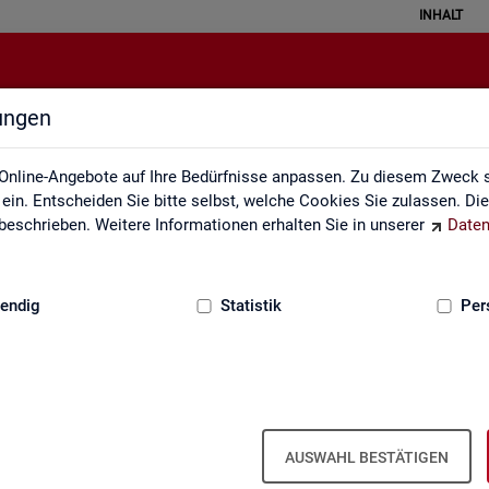
INHALT
lungen
Statistik angewendet
Online-Angebote auf Ihre Bedürfnisse anpassen. Zu diesem Zweck s
in. Entscheiden Sie bitte selbst, welche Cookies Sie zulassen. Di
eschrieben. Weitere Informationen erhalten Sie in unserer
Daten
:
GRUNDLAGEN
endig
Statistik
Per
Sta­tis­tik an­ge­wen­det
AUSWAHL BESTÄTIGEN
 the­men­spe­zi­fi­scher Fra­ge­stel­lun­gen. Die Ana­ly­se­er­geb­nis­se prä­s