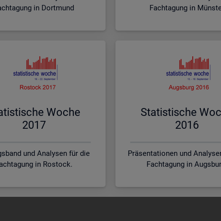
achtagung in Dortmund
Fachtagung in Münst
a­tis­ti­sche Woche
Sta­tis­ti­sche Wo
2017
2016
sband und Analysen für die
Präsentationen und Analysen
achtagung in Rostock.
Fachtagung in Augsbur