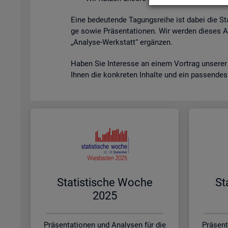
Eine be­deu­ten­de Ta­gungs­rei­he ist dabei die St
ge sowie Prä­sen­ta­tio­nen. Wir wer­den die­ses A
„Ana­ly­se-Werk­statt“ er­gän­zen.
Haben Sie In­ter­es­se an einem Vor­trag un­se­rer
Ihnen die kon­kre­ten In­hal­te und ein pas­sen­de
Sta­tis­ti­sche Woche
St
2025
Präsentationen und Analysen für die
Präsent