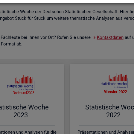
a­tis­ti­sche Woche der Deut­schen Sta­tis­ti­schen Ge­sell­schaft. Hier fi
n­ge­bot Stück für Stück um wei­te­re the­ma­ti­sche Ana­ly­sen aus ver­sc
 Fach­leu­te bei Ihnen vor Ort? Rufen Sie un­se­re
Kon­takt­da­ten
auf u
s For­mat ab.
a­tis­ti­sche Woche
Sta­tis­ti­sche Wo
2023
2022
ationen und Analysen für die
Präsentationen und Analysen