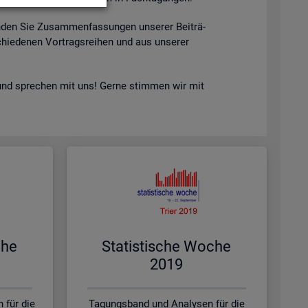
n­den Sie Zu­sam­men­fas­sun­gen un­se­rer Bei­trä­
hie­de­nen Vor­trags­rei­hen und aus un­se­rer
nd spre­chen mit uns! Gerne stim­men wir mit
che
Sta­tis­ti­sche Woche
2019
 für die
Tagungsband und Analysen für die