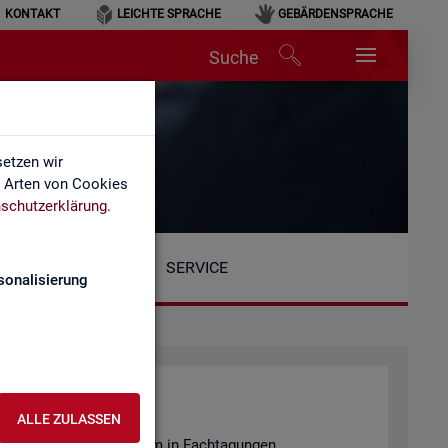
KONTAKT
LEICHTE SPRACHE
GEBÄRDENSPRACHE
Suche
etzen wir
e Arten von Cookies
schutzerklärung
.
SERVICE
sonalisierung
ALLE ZULASSEN
en­tie­ren wir unter an­de­rem in Fach­ta­gun­gen.