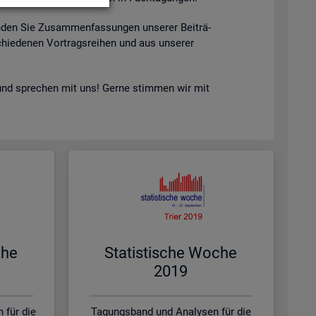
n­den Sie Zu­sam­men­fas­sun­gen un­se­rer Bei­trä­
hie­de­nen Vor­trags­rei­hen und aus un­se­rer
nd spre­chen mit uns! Gerne stim­men wir mit
che
Sta­tis­ti­sche Woche
2019
 für die
Tagungsband und Analysen für die