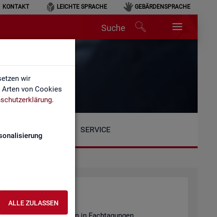
KONTAKT
LEICHTE SPRACHE
GEBÄRDENSPRACHE
Suche
etzen wir
e Arten von Cookies
schutzerklärung
.
SERVICE
sonalisierung
ALLE ZULASSEN
en­tie­ren wir unter an­de­rem in Fach­ta­gun­gen.