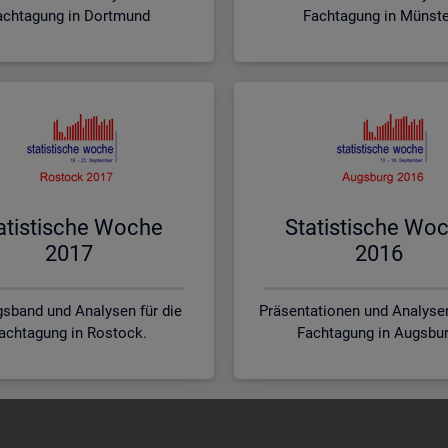
achtagung in Dortmund
Fachtagung in Münst
a­tis­ti­sche Woche
Sta­tis­ti­sche Wo
2017
2016
sband und Analysen für die
Präsentationen und Analysen
achtagung in Rostock.
Fachtagung in Augsbur