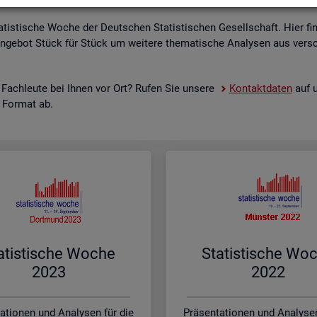
a­tis­ti­sche Woche der Deut­schen Sta­tis­ti­schen Ge­sell­schaft. Hier fi
n­ge­bot Stück für Stück um wei­te­re the­ma­ti­sche Ana­ly­sen aus ver­sc
 Fach­leu­te bei Ihnen vor Ort? Rufen Sie un­se­re
Kon­takt­da­ten
auf u
s For­mat ab.
a­tis­ti­sche Woche
Sta­tis­ti­sche Wo
2023
2022
ationen und Analysen für die
Präsentationen und Analysen