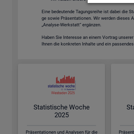
Eine be­deu­ten­de Ta­gungs­rei­he ist dabei die St
ge sowie Prä­sen­ta­tio­nen. Wir wer­den die­ses A
„Ana­ly­se-Werk­statt“ er­gän­zen.
Haben Sie In­ter­es­se an einem Vor­trag un­se­rer
Ihnen die kon­kre­ten In­hal­te und ein pas­sen­de
Sta­tis­ti­sche Woche
St
2025
Präsentationen und Analysen für die
Präsent