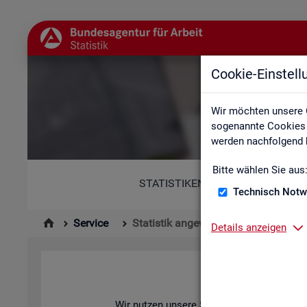
Cookie-Einstel
Wir möchten unsere 
sogenannte Cookies e
werden nachfolgend b
Bitte wählen Sie aus
STATISTIKEN
Technisch Notw
Service
Statistik angewendet
Details anzeigen
Wir nut­zen un­se­re Sta­tis­ti­ken zur Ana­ly­se