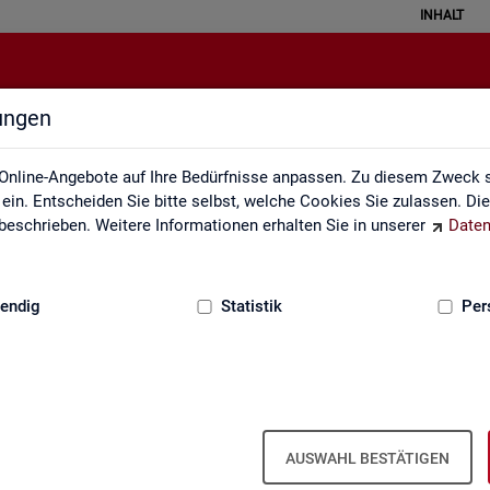
INHALT
lungen
Statistik angewendet
Online-Angebote auf Ihre Bedürfnisse anpassen. Zu diesem Zweck s
in. Entscheiden Sie bitte selbst, welche Cookies Sie zulassen. Di
eschrieben. Weitere Informationen erhalten Sie in unserer
Daten
:
GRUNDLAGEN
endig
Statistik
Per
Sta­tis­tik an­ge­wen­det
AUSWAHL BESTÄTIGEN
 the­men­spe­zi­fi­scher Fra­ge­stel­lun­gen. Die Ana­ly­se­er­geb­nis­se prä­s