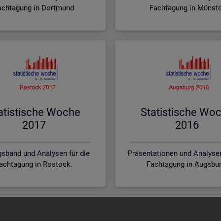
achtagung in Dortmund
Fachtagung in Münst
a­tis­ti­sche Woche
Sta­tis­ti­sche Wo
2017
2016
sband und Analysen für die
Präsentationen und Analysen
achtagung in Rostock.
Fachtagung in Augsbur