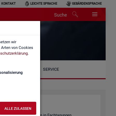
KONTAKT
LEICHTE SPRACHE
GEBÄRDENSPRACHE
Suche
etzen wir
e Arten von Cookies
schutzerklärung
.
SERVICE
sonalisierung
ALLE ZULASSEN
en­tie­ren wir unter an­de­rem in Fach­ta­gun­gen.