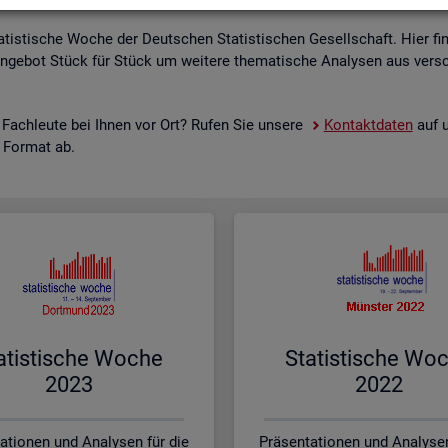
a­tis­ti­sche Woche der Deut­schen Sta­tis­ti­schen Ge­sell­schaft. Hier fi
n­ge­bot Stück für Stück um wei­te­re the­ma­ti­sche Ana­ly­sen aus ver­sc
 Fach­leu­te bei Ihnen vor Ort? Rufen Sie un­se­re
Kon­takt­da­ten
auf u
s For­mat ab.
a­tis­ti­sche Woche
Sta­tis­ti­sche Wo
2023
2022
ationen und Analysen für die
Präsentationen und Analysen