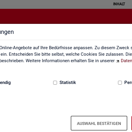
INHALT
lungen
Statistik angewendet
Online-Angebote auf Ihre Bedürfnisse anpassen. Zu diesem Zweck s
in. Entscheiden Sie bitte selbst, welche Cookies Sie zulassen. Di
eschrieben. Weitere Informationen erhalten Sie in unserer
Daten
:
GRUNDLAGEN
endig
Statistik
Per
Sta­tis­tik an­ge­wen­det
AUSWAHL BESTÄTIGEN
 the­men­spe­zi­fi­scher Fra­ge­stel­lun­gen. Die Ana­ly­se­er­geb­nis­se prä­s