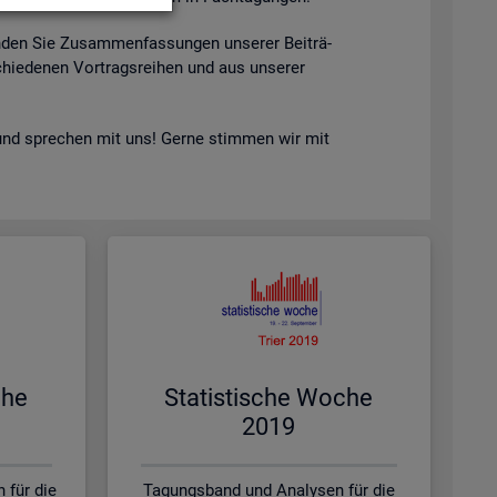
n­den Sie Zu­sam­men­fas­sun­gen un­se­rer Bei­trä­
hie­de­nen Vor­trags­rei­hen und aus un­se­rer
nd spre­chen mit uns! Gerne stim­men wir mit
che
Sta­tis­ti­sche Woche
2019
 für die
Tagungsband und Analysen für die