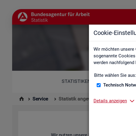
Cookie-Einstel
Wir möchten unsere 
sogenannte Cookies e
werden nachfolgend b
Bitte wählen Sie aus
STATISTIKEN
Technisch Notw
Service
Statistik angewendet
Details anzeigen
Wir nut­zen un­se­re Sta­tis­ti­ken zur Ana­ly­se