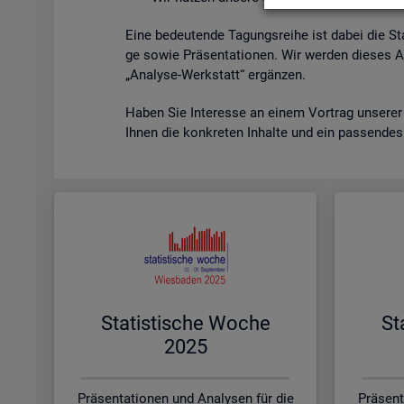
Eine be­deu­ten­de Ta­gungs­rei­he ist dabei die St
ge sowie Prä­sen­ta­tio­nen. Wir wer­den die­ses A
„Ana­ly­se-Werk­statt“ er­gän­zen.
Haben Sie In­ter­es­se an einem Vor­trag un­se­rer
Ihnen die kon­kre­ten In­hal­te und ein pas­sen­de
Sta­tis­ti­sche Woche
St
2025
Präsentationen und Analysen für die
Präsent