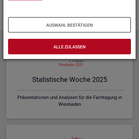
Ihnen vor Ort? Rufen Sie un­se­re
Kon­takt­da­ten
auf und spre­
chen mit uns! Gerne stim­men wir mit Ihnen die kon­kre­ten In­
hal­te und ein pas­sen­des For­mat ab.
AUSWAHL BESTÄTIGEN
ALLE ZULASSEN
Sta­tis­ti­sche Woche 2025
Präsentationen und Analysen für die Fachtagung in
Wiesbaden