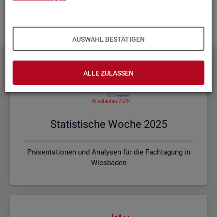
Ihnen vor Ort? Rufen Sie un­se­re
Kon­takt­da­ten
auf und spre­
chen mit uns! Gerne stim­men wir mit Ihnen die kon­kre­ten In­
hal­te und ein pas­sen­des For­mat ab.
AUSWAHL BESTÄTIGEN
ALLE ZULASSEN
Sta­tis­ti­sche Woche 2025
Präsentationen und Analysen für die Fachtagung in
Wiesbaden