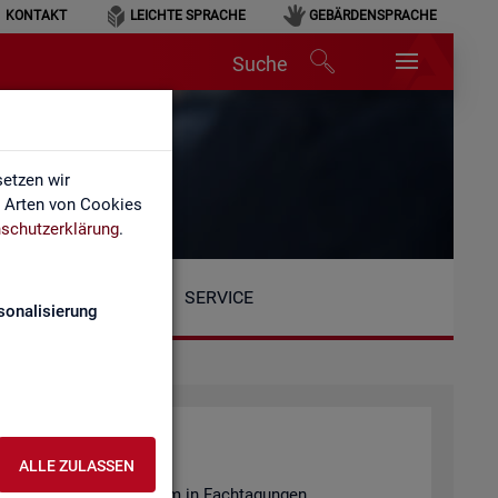
KONTAKT
LEICHTE SPRACHE
GEBÄRDENSPRACHE
Suche
etzen wir
e Arten von Cookies
schutzerklärung
.
SERVICE
sonalisierung
ALLE ZULASSEN
en­tie­ren wir unter an­de­rem in Fach­ta­gun­gen.