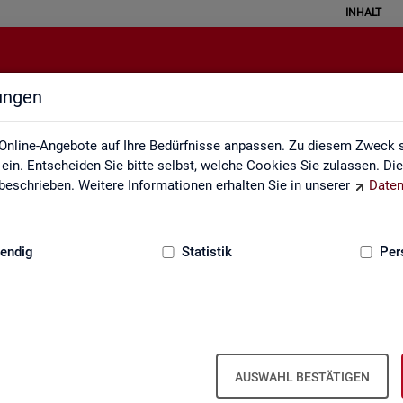
INHALT
lungen
Statistik angewendet
Online-Angebote auf Ihre Bedürfnisse anpassen. Zu diesem Zweck s
in. Entscheiden Sie bitte selbst, welche Cookies Sie zulassen. Di
eschrieben. Weitere Informationen erhalten Sie in unserer
Daten
:
GRUNDLAGEN
endig
Statistik
Per
Sta­tis­tik an­ge­wen­det
AUSWAHL BESTÄTIGEN
 the­men­spe­zi­fi­scher Fra­ge­stel­lun­gen. Die Ana­ly­se­er­geb­nis­se prä­s