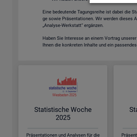
Eine be­deu­ten­de Ta­gungs­rei­he ist dabei die St
ge sowie Prä­sen­ta­tio­nen. Wir wer­den die­ses A
„Ana­ly­se-Werk­statt“ er­gän­zen.
Haben Sie In­ter­es­se an einem Vor­trag un­se­rer
Ihnen die kon­kre­ten In­hal­te und ein pas­sen­de
Sta­tis­ti­sche Woche
St
2025
Präsentationen und Analysen für die
Präsent