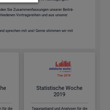
n­den Sie Zu­sam­men­fas­sun­gen un­se­rer Bei­trä­
hie­de­nen Vor­trags­rei­hen und aus un­se­rer
nd spre­chen mit uns! Gerne stim­men wir mit
che
Sta­tis­ti­sche Woche
2019
 für die
Tagungsband und Analysen für die