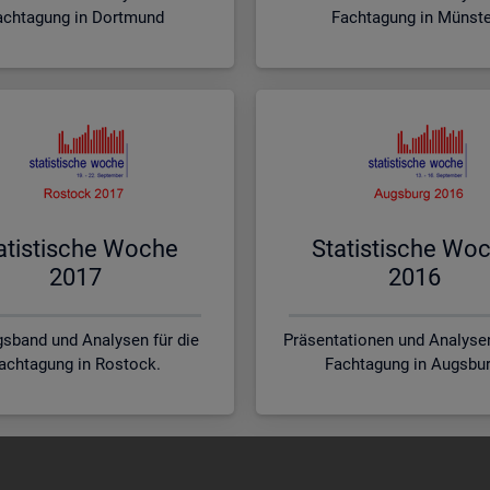
achtagung in Dortmund
Fachtagung in Münst
a­tis­ti­sche Woche
Sta­tis­ti­sche Wo
2017
2016
sband und Analysen für die
Präsentationen und Analysen
achtagung in Rostock.
Fachtagung in Augsbur