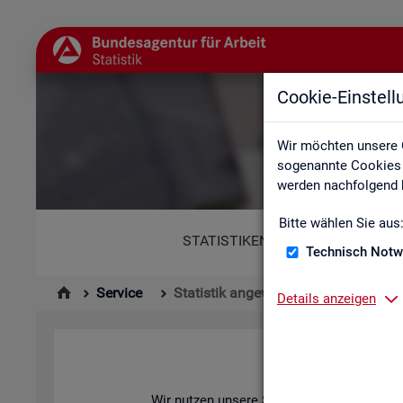
Cookie-Einstel
Wir möchten unsere 
sogenannte Cookies e
werden nachfolgend b
Bitte wählen Sie aus
STATISTIKEN
Technisch Notw
Service
Statistik angewendet
Details anzeigen
Wir nut­zen un­se­re Sta­tis­ti­ken zur Ana­ly­se