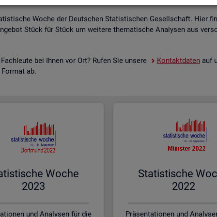
a­tis­ti­sche Woche der Deut­schen Sta­tis­ti­schen Ge­sell­schaft. Hier fi
n­ge­bot Stück für Stück um wei­te­re the­ma­ti­sche Ana­ly­sen aus ver­sc
 Fach­leu­te bei Ihnen vor Ort? Rufen Sie un­se­re
Kon­takt­da­ten
auf u
s For­mat ab.
a­tis­ti­sche Woche
Sta­tis­ti­sche Wo
2023
2022
ationen und Analysen für die
Präsentationen und Analysen