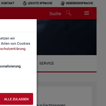
KONTAKT
LEICHTE SPRACHE
GEBÄRDENSPRACHE
Suche
etzen wir
e Arten von Cookies
schutzerklärung
.
SERVICE
sonalisierung
ALLE ZULASSEN
en­tie­ren wir unter an­de­rem in Fach­ta­gun­gen.