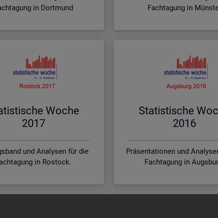
achtagung in Dortmund
Fachtagung in Münst
a­tis­ti­sche Woche
Sta­tis­ti­sche Wo
2017
2016
sband und Analysen für die
Präsentationen und Analysen
achtagung in Rostock.
Fachtagung in Augsbur