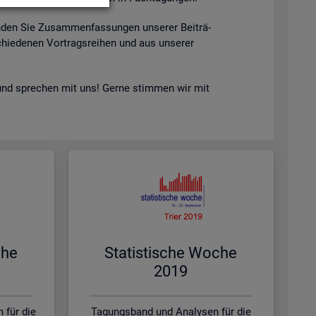
n­den Sie Zu­sam­men­fas­sun­gen un­se­rer Bei­trä­
hie­de­nen Vor­trags­rei­hen und aus un­se­rer
nd spre­chen mit uns! Gerne stim­men wir mit
che
Sta­tis­ti­sche Woche
2019
 für die
Tagungsband und Analysen für die