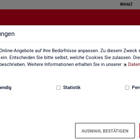
INHALT
lungen
Statistik angewendet
Online-Angebote auf Ihre Bedürfnisse anpassen. Zu diesem Zweck s
in. Entscheiden Sie bitte selbst, welche Cookies Sie zulassen. Di
eschrieben. Weitere Informationen erhalten Sie in unserer
Daten
:
GRUNDLAGEN
endig
Statistik
Per
Sta­tis­tik an­ge­wen­det
AUSWAHL BESTÄTIGEN
 the­men­spe­zi­fi­scher Fra­ge­stel­lun­gen. Die Ana­ly­se­er­geb­nis­se prä­s