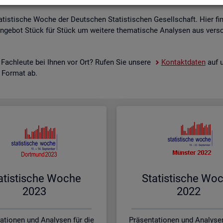
a­tis­ti­sche Woche der Deut­schen Sta­tis­ti­schen Ge­sell­schaft. Hier fi
n­ge­bot Stück für Stück um wei­te­re the­ma­ti­sche Ana­ly­sen aus ver­sc
 Fach­leu­te bei Ihnen vor Ort? Rufen Sie un­se­re
Kon­takt­da­ten
auf u
s For­mat ab.
a­tis­ti­sche Woche
Sta­tis­ti­sche Wo
2023
2022
ationen und Analysen für die
Präsentationen und Analysen