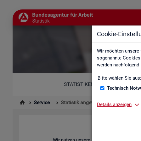
Cookie-Einstel
Wir möchten unsere 
sogenannte Cookies e
werden nachfolgend b
Bitte wählen Sie aus
STATISTIKEN
Technisch Notw
Service
Statistik angewendet
Details anzeigen
Wir nut­zen un­se­re Sta­tis­ti­ken zur Ana­ly­se