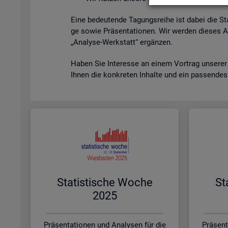
Eine be­deu­ten­de Ta­gungs­rei­he ist dabei die St
ge sowie Prä­sen­ta­tio­nen. Wir wer­den die­ses A
„Ana­ly­se-Werk­statt“ er­gän­zen.
Haben Sie In­ter­es­se an einem Vor­trag un­se­rer
Ihnen die kon­kre­ten In­hal­te und ein pas­sen­de
Sta­tis­ti­sche Woche
St
2025
Präsentationen und Analysen für die
Präsent