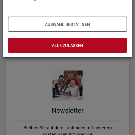
Kon­takt, Feed­back und Kri­tik
AUSWAHL BESTÄTIGEN
Schreiben Sie uns oder rufen uns an, wenn Sie Fragen
haben
ALLE ZULASSEN
News­let­ter
Bleiben Sie auf dem Laufenden mit unserem
kostenlosen Info-Service