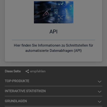
API
Hier finden Sie Informationen zu Schnittstellen für
automatisierte Datenabfragen (API)
Diese Seite
empfehlen
TOP-PRO­DUK­TE
IN­TER­AK­TI­VE STA­TIS­TI­KEN
GRUND­LA­GEN