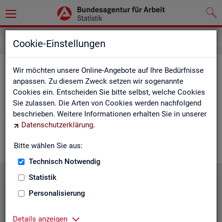
Service
Cookie-Einstellungen
Ser­vice
Wir möchten unsere Online-Angebote auf Ihre Bedürfnisse
anpassen. Zu diesem Zweck setzen wir sogenannte
Cookies ein. Entscheiden Sie bitte selbst, welche Cookies
Die Sta­tis­tik der
BA
bie­tet ein brei­tes An­ge­bot an Pro­duk­ten
Sie zulassen. Die Arten von Cookies werden nachfolgend
und Son­der­aus­wer­tung (nach
Be­darf
). Haben Sie Fra­gen,
beschrieben. Weitere Informationen erhalten Sie in unserer
einen spe­zi­el­len Da­ten­wunsch oder möch­ten uns ein Feed­
Datenschutzerklärung
.
back zu un­se­ren Pro­duk­ten geben, dann schau­en Sie auf den
nach­fol­gen­den Sei­ten vor­bei oder kon­tak­tie­ren uns.
Bitte wählen Sie aus:
Technisch Notwendig
Statistik
Personalisierung
Details anzeigen