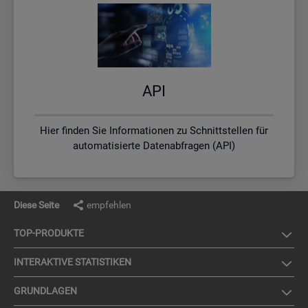
API
Hier finden Sie Informationen zu Schnittstellen für
automatisierte Datenabfragen (API)
Diese Seite
empfehlen
TOP-PRO­DUK­TE
IN­TER­AK­TI­VE STA­TIS­TI­KEN
GRUND­LA­GEN