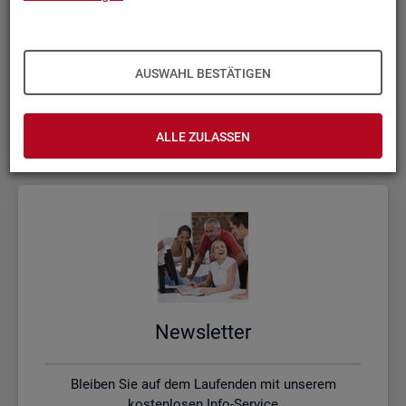
Kon­takt, Feed­back und Kri­tik
AUSWAHL BESTÄTIGEN
Schreiben Sie uns oder rufen uns an, wenn Sie Fragen
haben
ALLE ZULASSEN
News­let­ter
Bleiben Sie auf dem Laufenden mit unserem
kostenlosen Info-Service