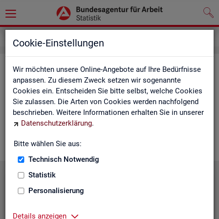
Service
Cookie-Einstellungen
Ser­vice
Wir möchten unsere Online-Angebote auf Ihre Bedürfnisse
anpassen. Zu diesem Zweck setzen wir sogenannte
Cookies ein. Entscheiden Sie bitte selbst, welche Cookies
Die Sta­tis­tik der
BA
bie­tet ein brei­tes An­ge­bot an Pro­duk­ten
Sie zulassen. Die Arten von Cookies werden nachfolgend
und Son­der­aus­wer­tung (nach
Be­darf
). Haben Sie Fra­gen,
beschrieben. Weitere Informationen erhalten Sie in unserer
einen spe­zi­el­len Da­ten­wunsch oder möch­ten uns ein Feed­
Datenschutzerklärung
.
back zu un­se­ren Pro­duk­ten geben, dann schau­en Sie auf den
nach­fol­gen­den Sei­ten vor­bei oder kon­tak­tie­ren uns.
Bitte wählen Sie aus:
Technisch Notwendig
Statistik
Personalisierung
Details anzeigen