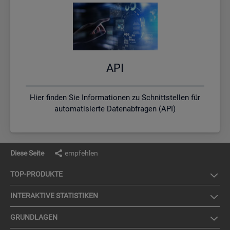
API
Hier finden Sie Informationen zu Schnittstellen für
automatisierte Datenabfragen (API)
Diese Seite
empfehlen
TOP-PRO­DUK­TE
IN­TER­AK­TI­VE STA­TIS­TI­KEN
GRUND­LA­GEN