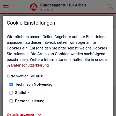
Service
Cookie-Einstellungen
Ser­vice
Wir möchten unsere Online-Angebote auf Ihre Bedürfnisse
anpassen. Zu diesem Zweck setzen wir sogenannte
Cookies ein. Entscheiden Sie bitte selbst, welche Cookies
Die Sta­tis­tik der
BA
bie­tet ein brei­tes An­ge­bot an Pro­duk­ten
Sie zulassen. Die Arten von Cookies werden nachfolgend
und Son­der­aus­wer­tung (nach
Be­darf
). Haben Sie Fra­gen,
beschrieben. Weitere Informationen erhalten Sie in unserer
einen spe­zi­el­len Da­ten­wunsch oder möch­ten uns ein Feed­
Datenschutzerklärung
.
back zu un­se­ren Pro­duk­ten geben, dann schau­en Sie auf den
nach­fol­gen­den Sei­ten vor­bei oder kon­tak­tie­ren uns.
Bitte wählen Sie aus:
Technisch Notwendig
Statistik
Personalisierung
Details anzeigen