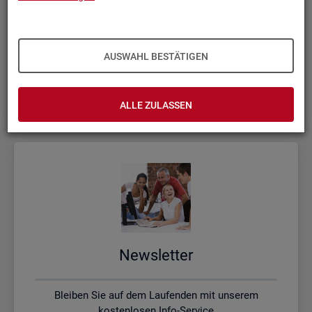
Kon­takt, Feed­back und Kri­tik
AUSWAHL BESTÄTIGEN
Schreiben Sie uns oder rufen uns an, wenn Sie Fragen
haben
ALLE ZULASSEN
News­let­ter
Bleiben Sie auf dem Laufenden mit unserem
kostenlosen Info-Service