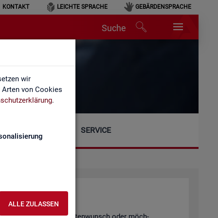
KONTAKT
LEICHTE SPRACHE
GEBÄRDENSPRACHE
Suche
etzen wir
e Arten von Cookies
schutzerklärung
.
SERVICE
sonalisierung
ALLE ZULASSEN
gen, einen spe­zi­el­len Da­ten­wunsch oder möch­