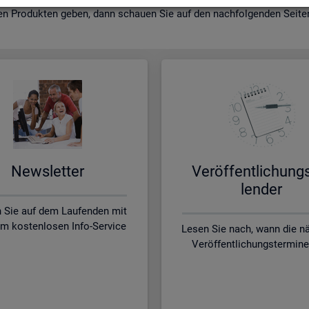
en Pro­duk­ten geben, dann schau­en Sie auf den nach­fol­gen­den Sei­ten 
News­let­ter
Ver­öf­fent­li­chung
len­der
n Sie auf dem Laufenden mit
m kostenlosen Info-Service
Lesen Sie nach, wann die n
Veröffentlichungstermine