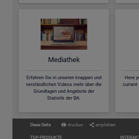
Me­dia­thek
Erfahren Sie in unseren knappen und
Here yo
verständlichen Videos mehr über die
current
Grundlagen und Angebote der
Statistik der BA.
Diese Seite
drucken
empfehlen
TOP-PRO­DUK­TE
IN­TER­AK­