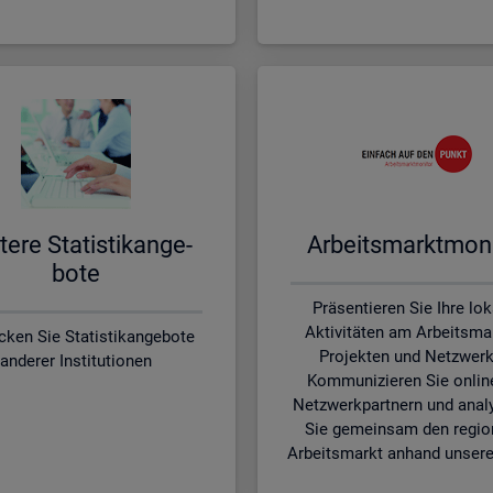
te­re Sta­tis­tik­an­ge­
Ar­beits­markt­mo­ni
bo­te
Präsentieren Sie Ihre lo
Aktivitäten am Arbeitsmar
cken Sie Statistikangebote
Projekten und Netzwerk
anderer Institutionen
Kommunizieren Sie onlin
Netzwerkpartnern und anal
Sie gemeinsam den regio
Arbeitsmarkt anhand unsere