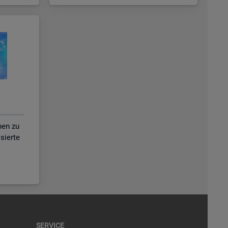
nen zu
isierte
SER­VICE