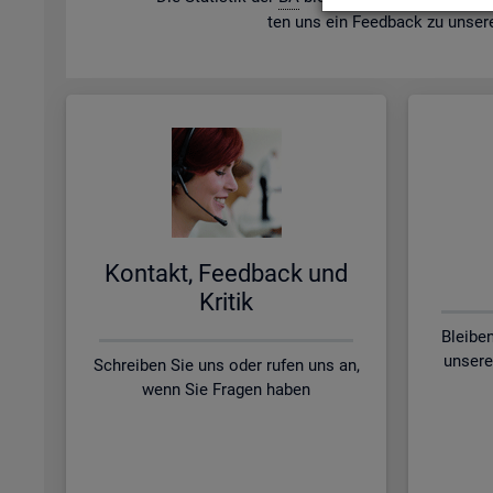
ten uns ein Feed­back zu un­se­r
Kon­takt, Feed­back und
Kri­tik
Bleibe
unsere
Schreiben Sie uns oder rufen uns an,
wenn Sie Fragen haben