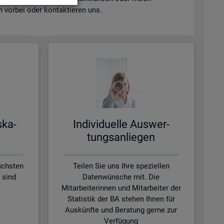
vor­bei oder kon­tak­tie­ren uns.
s­ka­
In­di­vi­du­el­le Aus­wer­
tungs­an­lie­gen
ächsten
Teilen Sie uns Ihre speziellen
 sind
Datenwünsche mit. Die
Mitarbeiterinnen und Mitarbeiter der
Statistik der BA stehen Ihnen für
Auskünfte und Beratung gerne zur
Verfügung