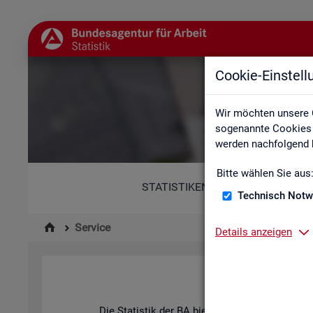
Cookie-Einstel
Wir möchten unsere 
sogenannte Cookies e
werden nachfolgend b
Bitte wählen Sie aus
STATISTIKEN
Technisch Notw
Service
Details anzeigen
Die Sta­tis­tik der
BA
bie­tet ein brei­tes An­ge­b