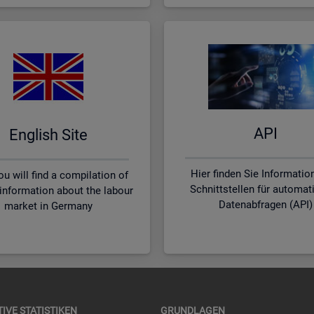
API
English Site
Hier finden Sie Informatio
u will find a compilation of
Schnittstellen für automat
 information about the labour
Datenabfragen (API)
market in Germany
TI­VE STA­TIS­TI­KEN
GRUND­LA­GEN