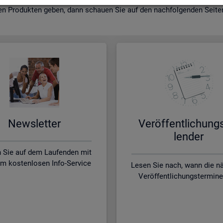
en Pro­duk­ten geben, dann schau­en Sie auf den nach­fol­gen­den Sei­ten 
News­let­ter
Ver­öf­fent­li­chung
len­der
n Sie auf dem Laufenden mit
m kostenlosen Info-Service
Lesen Sie nach, wann die n
Veröffentlichungstermine