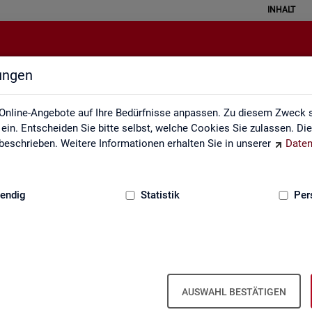
INHALT
lungen
Service
Online-Angebote auf Ihre Bedürfnisse anpassen. Zu diesem Zweck s
in. Entscheiden Sie bitte selbst, welche Cookies Sie zulassen. Di
eschrieben. Weitere Informationen erhalten Sie in unserer
Daten
:
GRUNDLAGEN
endig
Statistik
Per
Ser­vice
AUSWAHL BESTÄTIGEN
ot an Pro­duk­ten und Son­der­aus­wer­tung (nach
Be­darf
). Haben Sie Fra­