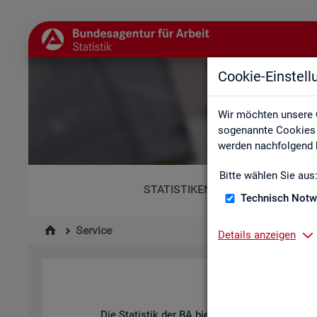
Cookie-Einstel
Wir möchten unsere 
sogenannte Cookies e
werden nachfolgend b
Bitte wählen Sie aus
STATISTIKEN
Technisch Notw
Service
Details anzeigen
Die Sta­tis­tik der
BA
bie­tet ein brei­tes An­ge­b