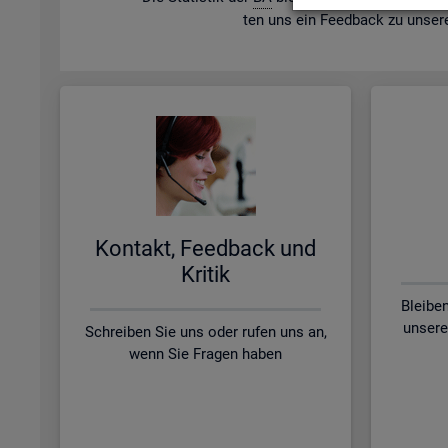
ten uns ein Feed­back zu un­se­r
Kon­takt, Feed­back und
Kri­tik
Bleibe
unsere
Schreiben Sie uns oder rufen uns an,
wenn Sie Fragen haben