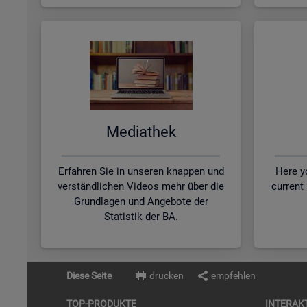
Me­dia­thek
Erfahren Sie in unseren knappen und
Here yo
verständlichen Videos mehr über die
current
Grundlagen und Angebote der
Statistik der BA.
Diese Seite
drucken
empfehlen
TOP-PRO­DUK­TE
IN­TER­AK­