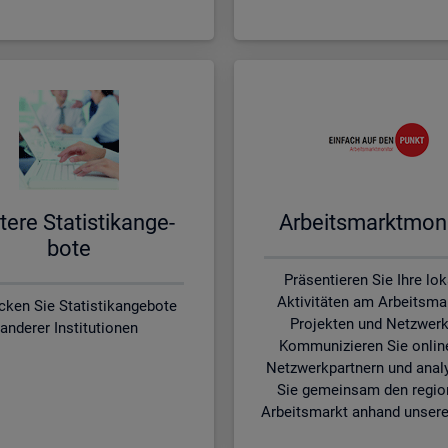
te­re Sta­tis­tik­an­ge­
Ar­beits­markt­mo­ni
bo­te
Präsentieren Sie Ihre lo
Aktivitäten am Arbeitsmar
cken Sie Statistikangebote
Projekten und Netzwerk
anderer Institutionen
Kommunizieren Sie onlin
Netzwerkpartnern und anal
Sie gemeinsam den regio
Arbeitsmarkt anhand unsere