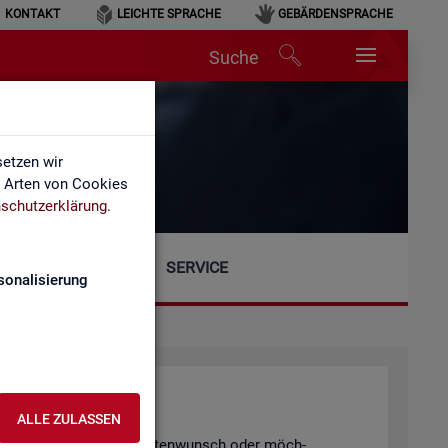
KONTAKT
LEICHTE SPRACHE
GEBÄRDENSPRACHE
Suche
etzen wir
e Arten von Cookies
schutzerklärung
.
SERVICE
sonalisierung
ALLE ZULASSEN
gen, einen spe­zi­el­len Da­ten­wunsch oder möch­