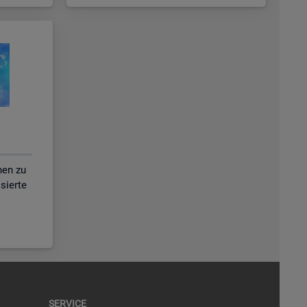
nen zu
isierte
SER­VICE