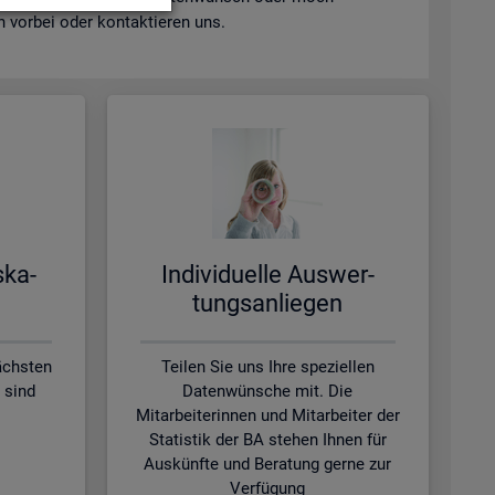
vor­bei oder kon­tak­tie­ren uns.
s­ka­
In­di­vi­du­el­le Aus­wer­
tungs­an­lie­gen
ächsten
Teilen Sie uns Ihre speziellen
 sind
Datenwünsche mit. Die
Mitarbeiterinnen und Mitarbeiter der
Statistik der BA stehen Ihnen für
Auskünfte und Beratung gerne zur
Verfügung