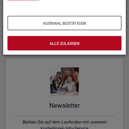
Kon­takt, Feed­back und Kri­tik
AUSWAHL BESTÄTIGEN
Schreiben Sie uns oder rufen uns an, wenn Sie Fragen
haben
ALLE ZULASSEN
News­let­ter
Bleiben Sie auf dem Laufenden mit unserem
kostenlosen Info-Service