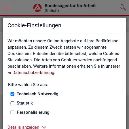
Service
Cookie-Einstellungen
Ser­vice
Wir möchten unsere Online-Angebote auf Ihre Bedürfnisse
anpassen. Zu diesem Zweck setzen wir sogenannte
Cookies ein. Entscheiden Sie bitte selbst, welche Cookies
Die Sta­tis­tik der
BA
bie­tet ein brei­tes An­ge­bot an Pro­duk­ten
Sie zulassen. Die Arten von Cookies werden nachfolgend
und Son­der­aus­wer­tung (nach
Be­darf
). Haben Sie Fra­gen,
beschrieben. Weitere Informationen erhalten Sie in unserer
einen spe­zi­el­len Da­ten­wunsch oder möch­ten uns ein Feed­
Datenschutzerklärung
.
back zu un­se­ren Pro­duk­ten geben, dann schau­en Sie auf den
nach­fol­gen­den Sei­ten vor­bei oder kon­tak­tie­ren uns.
Bitte wählen Sie aus:
Technisch Notwendig
Statistik
Personalisierung
Details anzeigen