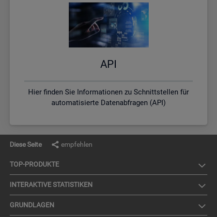
API
Hier finden Sie Informationen zu Schnittstellen für
automatisierte Datenabfragen (API)
Diese Seite
empfehlen
TOP-PRO­DUK­TE
IN­TER­AK­TI­VE STA­TIS­TI­KEN
GRUND­LA­GEN