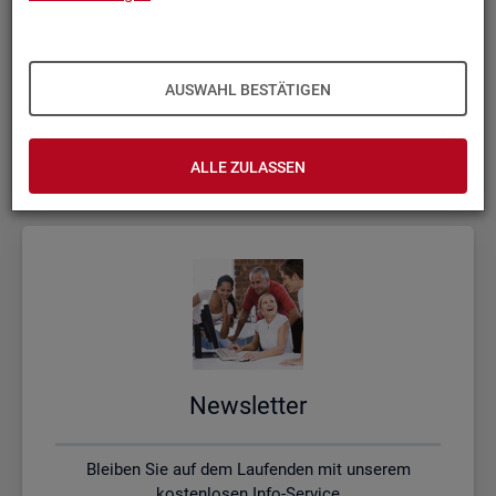
Kon­takt, Feed­back und Kri­tik
AUSWAHL BESTÄTIGEN
Schreiben Sie uns oder rufen uns an, wenn Sie Fragen
haben
ALLE ZULASSEN
News­let­ter
Bleiben Sie auf dem Laufenden mit unserem
kostenlosen Info-Service