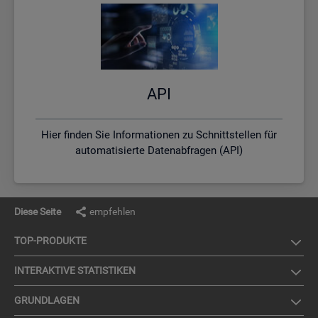
API
Hier finden Sie Informationen zu Schnittstellen für
automatisierte Datenabfragen (API)
Diese Seite
empfehlen
TOP-PRO­DUK­TE
IN­TER­AK­TI­VE STA­TIS­TI­KEN
GRUND­LA­GEN