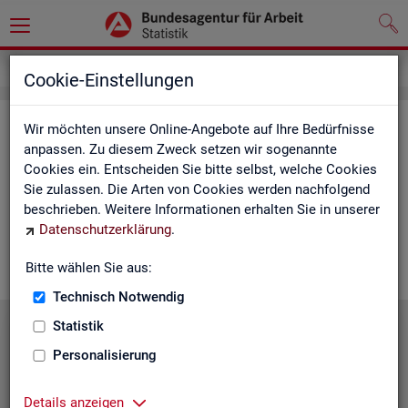
Service
Cookie-Einstellungen
Ser­vice
Wir möchten unsere Online-Angebote auf Ihre Bedürfnisse
anpassen. Zu diesem Zweck setzen wir sogenannte
Cookies ein. Entscheiden Sie bitte selbst, welche Cookies
Die Sta­tis­tik der
BA
bie­tet ein brei­tes An­ge­bot an Pro­duk­ten
Sie zulassen. Die Arten von Cookies werden nachfolgend
und Son­der­aus­wer­tung (nach
Be­darf
). Haben Sie Fra­gen,
beschrieben. Weitere Informationen erhalten Sie in unserer
einen spe­zi­el­len Da­ten­wunsch oder möch­ten uns ein Feed­
Datenschutzerklärung
.
back zu un­se­ren Pro­duk­ten geben, dann schau­en Sie auf den
nach­fol­gen­den Sei­ten vor­bei oder kon­tak­tie­ren uns.
Bitte wählen Sie aus:
Technisch Notwendig
Statistik
Personalisierung
Details anzeigen